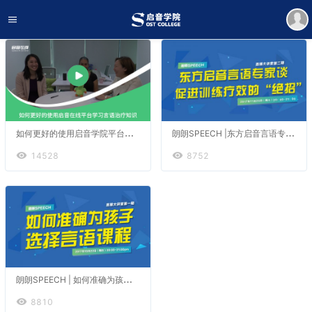
如
何更好的使用启音学院平台学习言语治疗知识
朗
朗SPEECH |东方启音言语专家谈促进训练疗效的“绝招”
14528
8752
朗
朗SPEECH | 如何准确为孩子选择言语课程
8810