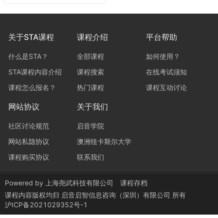
关于STA课程
课程介绍
平台帮助
什么是STA？
全部课程
如何使用？
STA课程内容介绍
课程搜索
在线考试须知
课程怎么报名？
热门课程
课程互动讨论
网站协议
关于我们
社区讨论规范
启音学院
网站私隐协议
澳洲纽卡斯尔大学
课程购买协议
联系我们
Powered by
上海尧武科技有限公司
课程存档
课程内容版权均归
启音启智信息咨询（深圳）有限公司
所有
沪ICP备2021029352号-1