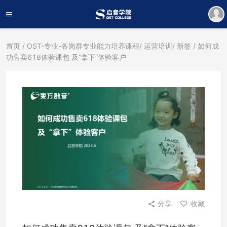
首页
/
OST-专业-各岗群专业能力培养课程
/
运营培训
/
新签
/ 如何成
功售卖618体验课包 及“拿下”体验客户
分享
收藏